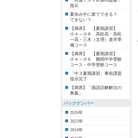
「共通テスト対策問題集」
指示
夏休み中に家でできる？
できない？
【満席】 【夏期講習】
小４～小６ 高松高・高松
一高・三木（文理）進学準
備コース
【満席】 【夏期講習】
小４～小６ 難関中学受験
コース・中学受験コース
「中３夏期講習」事前課題
指示完了
【満席】「国語読解解法の
奥義」
バックナンバー
2026年
2025年
2024年