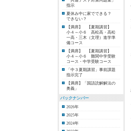
「共通テスト対策問題集」
指示
夏休み中に家でできる？
できない？
【満席】 【夏期講習】
小４～小６ 高松高・高松
一高・三木（文理）進学準
備コース
【満席】 【夏期講習】
小４～小６ 難関中学受験
コース・中学受験コース
「中３夏期講習」事前課題
指示完了
【満席】「国語読解解法の
奥義」
バックナンバー
2026年
2025年
2024年