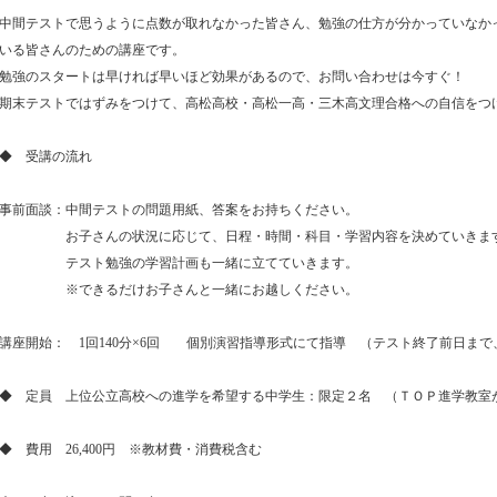
中間テストで思うように点数が取れなかった皆さん、勉強の仕方が分かっていなか
いる皆さんのための講座です。
勉強のスタートは早ければ早いほど効果があるので、お問い合わせは今すぐ！
期末テストではずみをつけて、高松高校・高松一高・三木高文理合格への自信をつ
◆ 受講の流れ
事前面談：中間テストの問題用紙、答案をお持ちください。
お子さんの状況に応じて、日程・時間・科目・学習内容を決めていきま
テスト勉強の学習計画も一緒に立てていきます。
※できるだけお子さんと一緒にお越しください。
講座開始： 1回140分×6回 個別演習指導形式にて指導 （テスト終了前日ま
◆ 定員 上位公立高校への進学を希望する中学生：限定２名 （ＴＯＰ進学教室
◆ 費用 26,400円 ※教材費・消費税含む