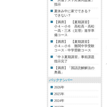
「共通テスト対策問題集」
指示
夏休み中に家でできる？
できない？
【満席】 【夏期講習】
小４～小６ 高松高・高松
一高・三木（文理）進学準
備コース
【満席】 【夏期講習】
小４～小６ 難関中学受験
コース・中学受験コース
「中３夏期講習」事前課題
指示完了
【満席】「国語読解解法の
奥義」
バックナンバー
2026年
2025年
2024年