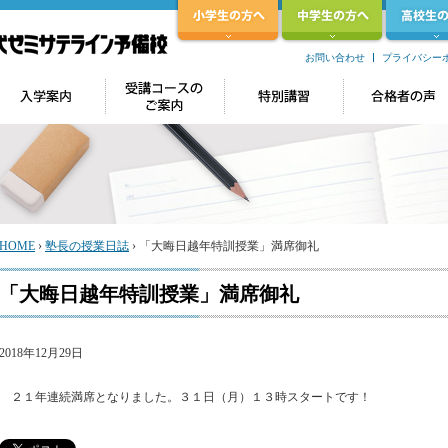
お問い合わせ
プライバシー
HOME
›
塾長の授業日誌
›
「大晦日越年特訓授業」満席御礼
「大晦日越年特訓授業」満席御礼
2018年12月29日
２１年連続満席となりました。３１日（月）１３時スタートです！