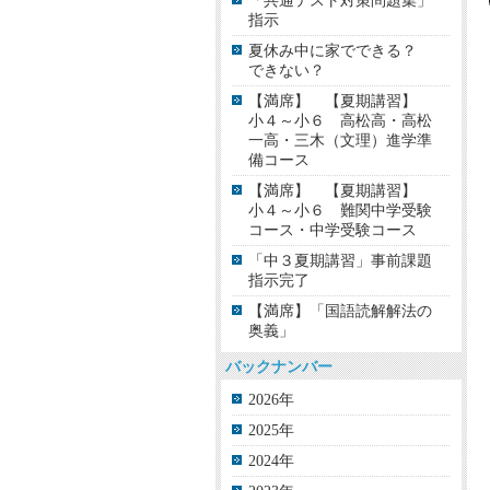
「共通テスト対策問題集」
指示
夏休み中に家でできる？
できない？
【満席】 【夏期講習】
小４～小６ 高松高・高松
一高・三木（文理）進学準
備コース
【満席】 【夏期講習】
小４～小６ 難関中学受験
コース・中学受験コース
「中３夏期講習」事前課題
指示完了
【満席】「国語読解解法の
奥義」
バックナンバー
2026年
2025年
2024年