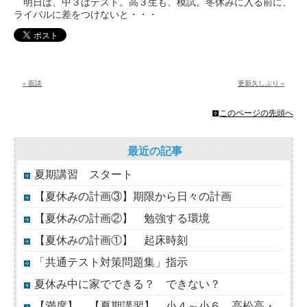
明日は、中３はテスト。高３生も、模試。冬休みに入る前に、
ライバルに差をつけないと・・・
« 面談
更新久しぶり »
このページの先頭へ
最近の記事
夏期講習 スタート
【夏休みの計画③】期限から日々の計画
【夏休みの計画②】 勉強する環境
【夏休みの計画①】 起床時刻
「共通テスト対策問題集」指示
夏休み中に家でできる？ できない？
【満席】 【夏期講習】 小４～小６ 高松高・